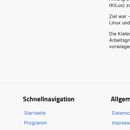
(KiLux) 
Ziel war 
Linux und
Die Kiele
Arbeitsg
vorwiege
Schnellnavigation
Allge
Startseite
Datensc
Programm
Impres