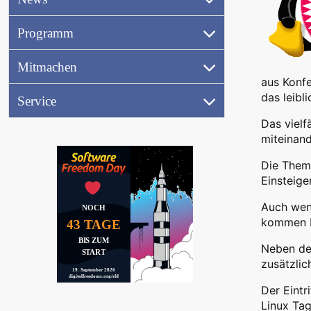
(17.9.2026)
Referentenbereich
Programm
Ausstellung
Aktionen
Mitmachen
aus
Konf
Jobwand
das leibl
Service
Videos
Das vielf
(
miteinand
Die Them
Peertube)
Einsteige
Auch wenn
NOCH
kommen Be
43 TAGE
BIS ZUM
Neben de
START
zusätzlic
19. September 2026
digitalfreedoms.org/sfd
Der Eintr
Linux Tag