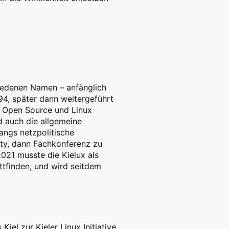
chiedenen Namen – anfänglich
94, später dann weitergeführt
er Open Source und Linux
d auch die allgemeine
angs netzpolitische
rty, dann Fachkonferenz zu
021 musste die Kielux als
ttfinden, und wird seitdem
el zur Kieler Linux Initiative