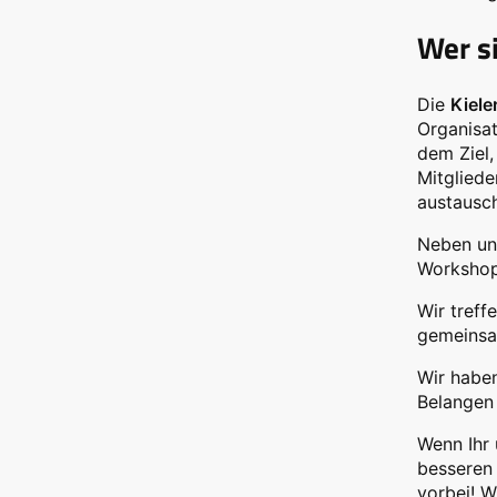
Wer s
Die
Kieler
Organisat
dem Ziel,
Mitglied
austausc
Neben uns
Workshops
Wir treff
gemeinsa
Wir habe
Belangen 
Wenn Ihr 
besseren 
vorbei! W