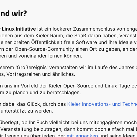
ind wir?
 Linux Initiative
ist ein lockerer Zusammenschluss von engag
ionen aus dem Kieler Raum, die Spaß daran haben, Veransta
 einer breiten Öffentlichkeit freie Software und ihre Ideale 
ern der Open-Source-Community einen Ort zu geben, an dem
hen und voneinander lernen können.
erem 'Großereignis' veranstalten wir im Laufe des Jahres 
, Vortragsreihen und ähnliches.
en uns im Vorfeld der Kieler Open Source und Linux Tage e
m zu planen und zu beratschlagen.
n dabei das Glück, durch das
Kieler Innovations- und Tech
unterstützt zu werden.
überlegt, ob Ihr Euch vielleicht bei uns mitengagieren möch
Veranstaltung beizutragen, dann kommt doch einfach mal b
ir freuen uns über jeden, der
mit anpacken
und seine Ideen 