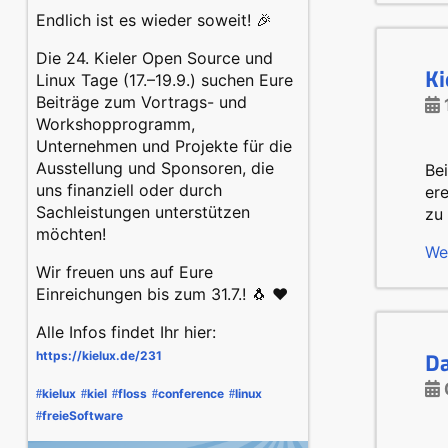
Endlich ist es wieder soweit! 🎉
Die 24. Kieler Open Source und
Ki
Linux Tage (17.–19.9.) suchen Eure
Beiträge zum Vortrags- und
Workshopprogramm,
Unternehmen und Projekte für die
Ausstellung und Sponsoren, die
Be
uns finanziell oder durch
ere
Sachleistungen unterstützen
zu
möchten!
We
Wir freuen uns auf Eure
Einreichungen bis zum 31.7.! 🐧 ❤️
Alle Infos findet Ihr hier:
Da
https://
kielux.de/231
kielux
kiel
floss
conference
linux
#
#
#
#
#
freieSoftware
#