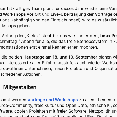
ser tatkräftiges Team plant für dieses Jahr wieder eine Ve
d Workshops vor Ort
und
Live-Übertragung der Vorträge o
tional (abhängig von den Einreichungen!) wird es zusätzlich
rkshops geben.
 Anfang der „Kielux“ steht bei uns wie immer der
„Linux Pr
hmittag / Abend für alle, die das freie Betriebssystem in 
monstrationen erst einmal kennenlernen möchten.
r die beiden
Haupttage am 18. und 19. September
planen wi
nux-Interessierte aller Erfahrungsstufen auch wieder Works
urce-affinen Unternehmen, freien Projekten und Organisati
rschiedener Aktionen.
Mitgestalten
sucht werden
Vorträge und Workshops
zu allen Themen run
rce-Community, freie Kultur und Open Data, ethische KI, so
tware, coolen Projekten mit freier Software, Netzpolitik u
fahrungsberichte und Geschäftsmodelle und Best Practices.