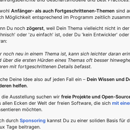
wohl
Anfänger- als auch Fortgeschrittenen-Themen
sind a
ch Möglichkeit entsprechend im Programm zeitlich zusamm
nn Du noch
zögerst
, weil Dein Thema vielleicht nicht in der
hnisch' oder 'zu einfach' ist, oder Du 'kein Entwickler' oder
ran:
r noch neu in einem Thema ist, kann sich leichter daran er
d über die ersten Hürden eines Themas oft besser hinweghel
ren mit fortgeschrittenen Details befasst.
che Deine Idee also auf jeden Fall ein –
Dein Wissen und D
deren helfen
.
r die Ausstellung suchen wir
freie Projekte und Open-Sourc
 allen Ecken der Welt der freien Software, die sich
mit ein
äsentieren möchten.
ch durch
Sponsoring
kannst Du zu einer soliden Basis für 
nux Tage beitragen.