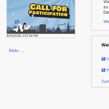
Vo
zu
Da
We
6/15/2026, 2:27:34 PM
Wei
Mehr …
H
P
Zum