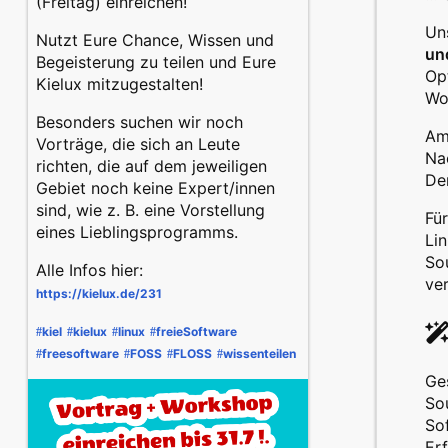
(Freitag) einreichen!
Un
Nutzt Eure Chance, Wissen und
un
Begeisterung zu teilen und Eure
Op
Kielux mitzugestalten!
Wo
Besonders suchen wir noch
Am
Vorträge, die sich an Leute
Nac
richten, die auf dem jeweiligen
De
Gebiet noch keine Expert/innen
sind, wie z. B. eine Vorstellung
Fü
eines Lieblingsprogramms.
Li
So
Alle Infos hier:
ve
https://
kielux.de/231
kiel
kielux
linux
freieSoftware
#
#
#
#
freesoftware
FOSS
FLOSS
wissenteilen
#
#
#
#
Ge
Sou
Sof
Er