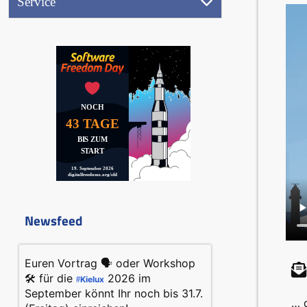
Service
(17.9.2026)
Referentenbereich
Ausstellung
Aktionen
Jobwand
NOCH
Videos
43 TAGE
(
BIS ZUM
START
19. September 2026
Peertube)
digitalfreedoms.org/sfd
Newsfeed
Euren Vortrag 🗣️ oder Workshop
🛠️ für die
2026 im
Kielux
#
September könnt Ihr noch bis 31.7.
… 