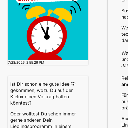
So
na
We
tec
da
We
un
7/28/2026, 2:55:29 PM
Jah
Rei
Ist Dir schon eine gute Idee 💡
an
gekommen, wozu Du auf der
Fü
Kielux einen Vortrag halten
aus
könntest?
pr
Oder wolltest Du schon immer
Au
gerne anderen Dein
Li
Lieblingsprogramm in einem