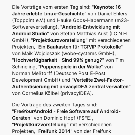
Die Vorträge vom ersten Tag sind: "
Keynote: 16
Jahre erlebte Linux-Geschichte
" von Daniel Ehlers
(Toppoint e.V.) und Hauke Goos-Habermann (m23-
Softwareverteilung), "
Android-Entwicklung mit
Android Studio
" von Stefan Matthias Aust (I.C.N.H
GmbH), "
Projektkurzvorstellung
" mit verschiedenen
Projekten, "
Ein Baukasten für TCP/IP Protokolle
"
von Maik Wojcieszak (wobe-systems GmbH),
"
Hochverfügbarkeit - Sind 99% genug?
" von Tim
Schmeling, "
Puppenspiele in der Wolke
" von
Norman Meßtorff (Deutsche Post E-Post
Development GmbH) und "
Verteilte Zwei-Faktor-
Authentisierung mit privacyIDEA zentral verwalten
"
von Cornelius Kölbel (privacyIDEA).
Die Vorträge des zweiten Tages sind:
"
FreeYourAndroid - Freie Software auf Android-
Geräten
" von Dominic Hopf (FSFE),
"
Projektkurzvorstellung
" mit verschiedenen
Projekten, "
Freifunk 2014
" von der Freifunk