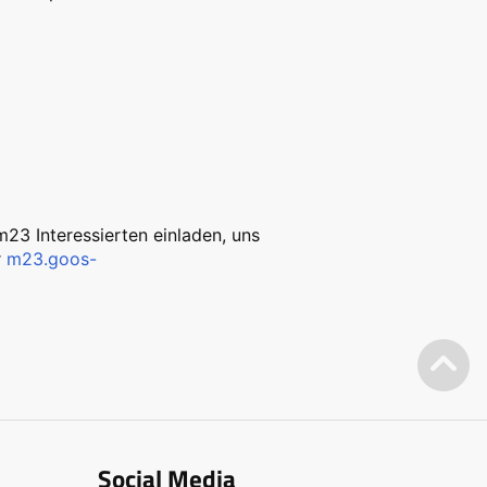
m23 Interessierten einladen, uns
r
m23.goos-
Social Media