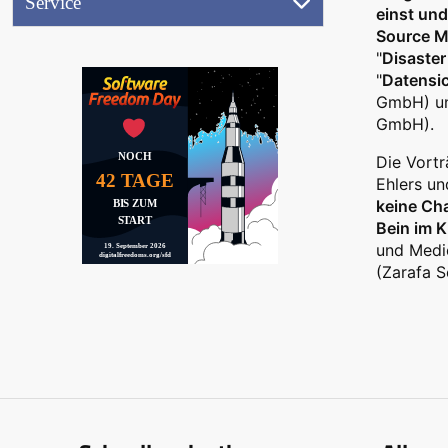
Service
(17.9.2026)
einst und
Referentenbereich
Source M
Ausstellung
"
Disaster
"
Datensic
Aktionen
GmbH) un
GmbH).
Jobwand
NOCH
Die Vortr
Videos
42 TAGE
Ehlers un
(
keine Ch
BIS ZUM
START
Bein im 
und Medie
19. September 2026
Peertube)
digitalfreedoms.org/sfd
(Zarafa S