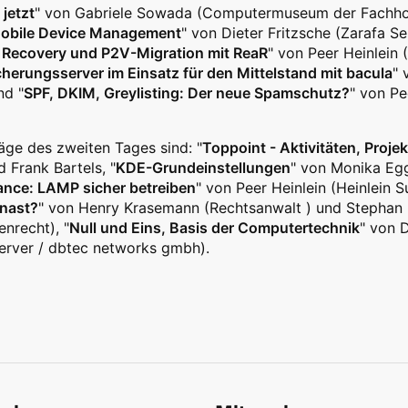
 jetzt
" von Gabriele Sowada (Computermuseum der Fachhoch
obile Device Management
" von Dieter Fritzsche (Zarafa S
 Recovery und P2V-Migration mit ReaR
" von Peer Heinlein
herungsserver im Einsatz für den Mittelstand mit bacula
" 
d "
SPF, DKIM, Greylisting: Der neue Spamschutz?
" von Pe
äge des zweiten Tages sind: "
Toppoint - Aktivitäten, Projek
d Frank Bartels, "
KDE-Grundeinstellungen
" von Monika Egg
ance: LAMP sicher betreiben
" von Peer Heinlein (Heinlein 
Knast?
" von Henry Krasemann (Rechtsanwalt ) und Stephan 
nrecht), "
Null und Eins, Basis der Computertechnik
" von D
erver / dbtec networks gmbh).