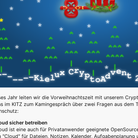
es Jahr leiten wir die Vorweihnachtszeit mit unserem Cryp
uns im KITZ zum Kamingespräch über zwei Fragen aus dem 
nschutz:
oud sicher betreiben
oud ist eine auch für Privatanwender geeignete OpenSourc
 "Cloud" für Dateien, Notizen, Kalender, Aufgabenplanung 