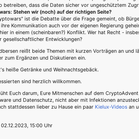
o betreiben, dass die Daten sicher vor ungeschütztem Zugri
ars: Stehen wir (noch) auf der richtigen Seite?
yptowars" ist die Debatte über die Frage gemeint, ob Bürg
, ihre Kommunikation auch vor der eigenen Regierung geheim
hier in einem (scheinbaren?) Konflikt. Wer hat Recht - ins
r gesellschaftlicher Entwicklungen?
bersen reißt beide Themen mit kurzen Vorträgen an und lä
r zum Ergänzen und Diskutieren ein.
t's heiße Getränke und Weihnachtsgebäck.
ressierten sind herzlich willkommen.
müht Euch darum, Eure Mitmenschen auf dem CryptoAdvent 
tware und Datenschutz, nicht aber mit Infektionen anzustecke
ch stattdessen lieber zu Hause ein paar
Kielux-Videos
an u
 02.12.2023, 15:00 Uhr