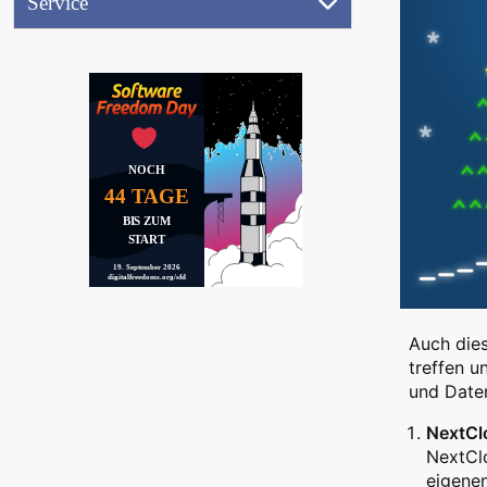
Service
(17.9.2026)
Referentenbereich
Ausstellung
Aktionen
Jobwand
NOCH
Videos
44 TAGE
(
BIS ZUM
START
19. September 2026
Peertube)
digitalfreedoms.org/sfd
Auch dies
treffen 
und Date
NextCl
NextCl
eigenen