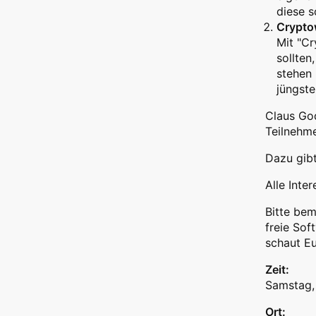
diese s
Cryptow
Mit "Cr
sollten
stehen 
jüngste
Claus God
Teilnehme
Dazu gib
Alle Inte
Bitte be
freie Sof
schaut Eu
Zeit:
Samstag,
Ort: