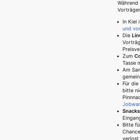
Während 
Vorträgen
In Kiel
und vo
Die
Li
Vorträ
Preisve
Zum
Co
Tasse mi
Am Sam
gemein
Für die
bitte n
Pinnnad
Jobwa
Snacks
Eingang
Bitte f
Chance,
verlost