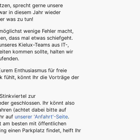
ützen, sprecht gerne unsere
war in diesem Jahr wieder
er was zu tun!
 möglichst wenige Fehler macht,
nen, dass mal etwas schiefgeht.
unseres Kielux-Teams aus IT-,
iten kommen sollte, halten wir
ufenden.
Eurem Enthusiasmus für freie
k fühlt, könnt Ihr die Vorträge der
Stinkviertel zur
eder geschlossen. Ihr könnt also
ren (achtet dabei bitte auf
Ihr auf
unserer 'Anfahrt'-Seite
.
 am besten mit öffentlichen
g einen Parkplatz findet, helft Ihr