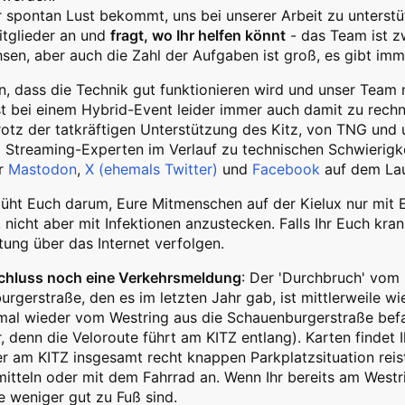
hr spontan Lust bekommt, uns bei unserer Arbeit zu unterst
tglieder an und
fragt, wo Ihr helfen könnt
- das Team ist z
en, aber auch die Zahl der Aufgaben ist groß, es gibt imm
n, dass die Technik gut funktionieren wird und unser Team
st bei einem Hybrid-Event leider immer auch damit zu rech
trotz der tatkräftigen Unterstützung des Kitz, von TNG und 
Streaming-Experten im Verlauf zu technischen Schwierigke
r
Mastodon
,
X (ehemals Twitter)
und
Facebook
auf dem La
üht Euch darum, Eure Mitmenschen auf der Kielux nur mit 
 nicht aber mit Infektionen anzustecken. Falls Ihr Euch kran
tung über das Internet verfolgen.
hluss noch eine Verkehrsmeldung
: Der 'Durchbruch' vom 
rgerstraße, den es im letzten Jahr gab, ist mittlerweile wi
al wieder vom Westring aus die Schauenburgerstraße befah
, denn die Veloroute führt am KITZ entlang). Karten findet 
 am KITZ insgesamt recht knappen Parkplatzsituation reist
itteln oder mit dem Fahrrad an. Wenn Ihr bereits am Westrin
e weniger gut zu Fuß sind.