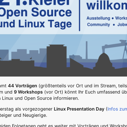
samt
44 Vorträgen
(größtenteils vor Ort und im Stream, teils
am und
9 Workshops
(vor Ort) könnt Ihr Euch umfassend ü
 Linux und Open Source informieren.
erstag als vorgezogener
Linux Presentation Day
(
Infos zu
teiger und Neugierige.
iden Folgetagen geht es weiter mit Vorträgen und Workshop