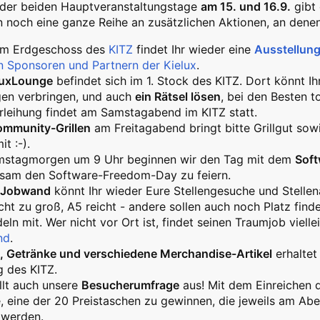
der beiden Hauptveranstaltungstage
am 15. und 16.9.
gibt
 noch eine ganze Reihe an zusätzlichen Aktionen, an denen
 im Erdgeschoss des
KITZ
findet Ihr wieder eine
Ausstellun
n Sponsoren und Partnern der Kielux
.
nuxLounge
befindet sich im 1. Stock des KITZ. Dort könnt I
gen verbringen, und auch
ein Rätsel lösen
, bei den Besten t
rleihung findet am Samstagabend im KITZ statt.
mmunity-Grillen
am Freitagabend bringt bitte Grillgut sowi
t :-).
stagmorgen um 9 Uhr beginnen wir den Tag mit dem
Sof
sam den Software-Freedom-Day zu feiern.
Jobwand
könnt Ihr wieder Eure Stellengesuche und Stelle
icht zu groß, A5 reicht - andere sollen auch noch Platz fin
eln mit. Wer nicht vor Ort ist, findet seinen Traumjob viell
nd
.
, Getränke und verschiedene Merchandise-Artikel
erhaltet
 des KITZ.
üllt auch unsere
Besucherumfrage
aus! Mit dem Einreichen d
 eine der 20 Preistaschen zu gewinnen, die jeweils am Ab
 werden.