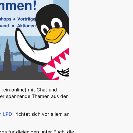
 rein online) mit Chat und
ber spannende Themen aus den
m LPD
) richtet sich vor allem an
s für diejenigen unter Euch, die