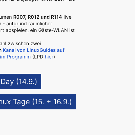
Räumen
R007, R012 und R114
live
 - aufgrund räumlicher
rt abspielen, ein Gäste-WLAN ist
ahl zwischen zwei
m
Kanal von LinuxGuides auf
l im Programm
(LPD
hier
)
Day (14.9.)
ux Tage (15. + 16.9.)