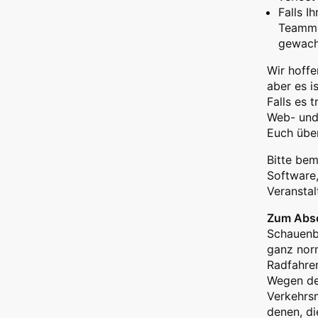
Falls I
Teammi
gewachs
Wir hoffe
aber es i
Falls es 
Web- und 
Euch übe
Bitte bem
Software,
Veranstal
Zum Absc
Schauenbu
ganz norm
Radfahrer
Wegen der
Verkehrsm
denen, di