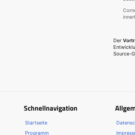
Corne
inner
Der
Vort
Entwicklu
Source-G
Schnellnavigation
Allge
Startseite
Datensc
Programm
Impres