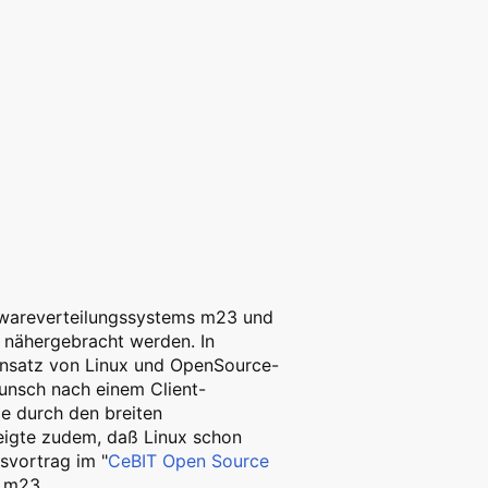
twareverteilungssystems m23 und
 nähergebracht werden. In
insatz von Linux und OpenSource-
nsch nach einem Client-
e durch den breiten
eigte zudem, daß Linux schon
lsvortrag im "
CeBIT Open Source
n m23.