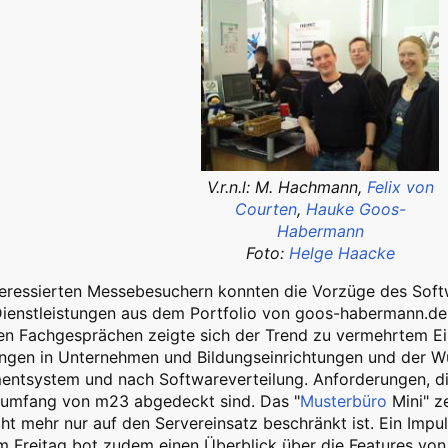
V.r.n.l: M. Hachmann,
Felix von
Courten
,
Hauke Goos-
Habermann
Foto:
Helge Haacke
nteressierten Messebesuchern konnten die Vorzüge des Sof
Dienstleistungen aus dem Portfolio von goos-habermann.de
hen Fachgesprächen zeigte sich der Trend zu vermehrtem E
gen in Unternehmen und Bildungseinrichtungen und der Wu
ntsystem und nach Softwareverteilung. Anforderungen, di
sumfang von m23 abgedeckt sind. Das "
Musterbüro
Mini" z
cht mehr nur auf den Servereinsatz beschränkt ist. Ein Impu
m Freitag bot zudem einen Überblick über die Features vo